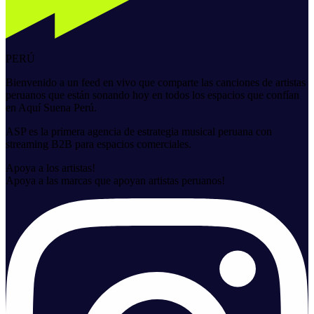
PERÚ
Bienvenido a un feed en vivo que comparte las canciones de artistas
peruanos que están sonando hoy en todos los espacios que confían
en
Aquí Suena Perú
.
ASP
es la primera agencia de estrategia musical peruana con
streaming B2B para espacios comerciales.
Apoya a los artistas!
Apoya a las marcas que apoyan artistas peruanos!